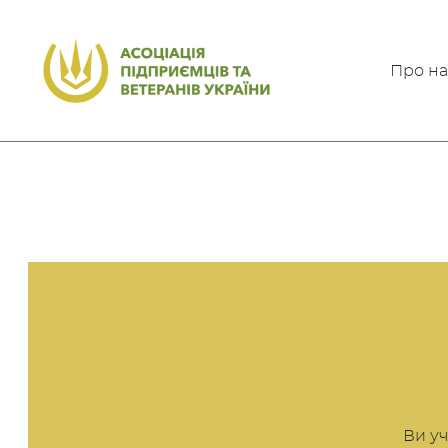
Про на
Ви уч