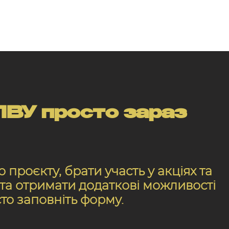
ВУ просто зараз
проєкту, брати участь у акціях та
, та отримати додаткові можливості
сто заповніть форму.