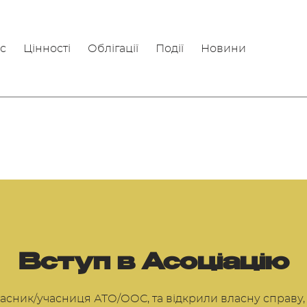
с
Цінності
Облігації
Події
Новини
Вступ в Асоціацію
асник/учасниця АТО/ООС, та відкрили власну справу,