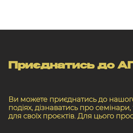
Приєднатись до АП
Ви можете приєднатись до нашого 
подіях, дізнаватись про семінари
для своїх проєктів. Для цього про