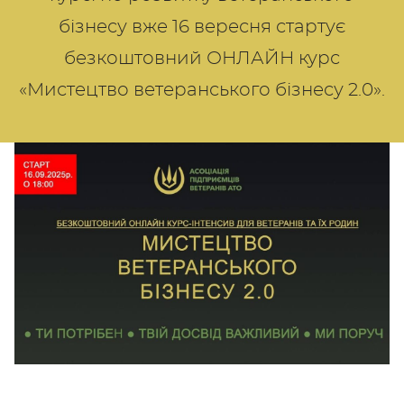
бізнесу вже 16 вересня стартує
безкоштовний ОНЛАЙН курс
«Мистецтво ветеранського бізнесу 2.0».