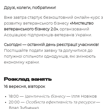
Друзі, колеги, побратими!
Вже завтра стартує безкоштовний онлайн-курс з
розвитку ветеранського бізнесу
«Мистецтво
ветеранського бізнесу 2.0»
, організований
Асоціацією підприємців-ветеранів України.
Сьогодні — останній день реєстрації учасників!
Поспішайте подати заявку та долучитися до
потужної спільноти однодумців, які змінюють
економіку країни.
Розклад занять
16 вересня, вівторок
18:00 —
Ідентичність бізнесу
— Ілля Новіков
20:00 —
Особиста ефективність та ресурси
—
Влад Зубченко