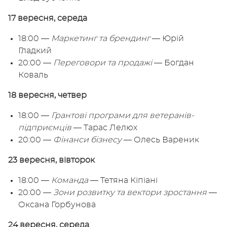
17 вересня, середа
18:00 —
Маркетинг та брендинг
— Юрій
Гладкий
20:00 —
Переговори та продажі
— Богдан
Коваль
18 вересня, четвер
18:00 —
Грантові програми для ветеранів-
підприємців
— Тарас Лелюх
20:00 —
Фінанси бізнесу
— Олесь Вареник
23 вересня, вівторок
18:00 —
Команда
— Тетяна Кіпіані
20:00 —
Зони розвитку та вектори зростання
—
Оксана Горбунова
24 вересня, середа