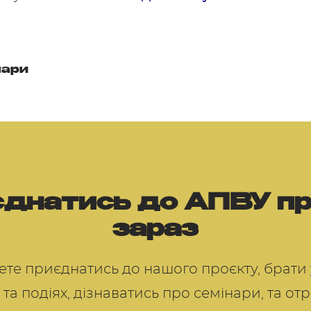
нари
днатись до АПВУ п
зараз
те приєднатись до нашого проєкту, брати 
 та подіях, дізнаватись про семінари, та о