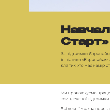
Навчал
Старт»
За підтримки Європейсь
ініціативи «Європейськ
для тих, хто має намір с
Ми продовжуємо працюв
комплексної підтримки т
Всі лекції можна перег