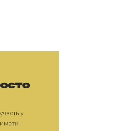
росто
участь у
тримати