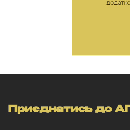
додатко
Приєднатись до АП