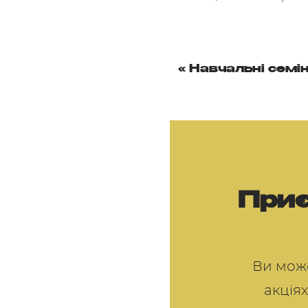
«
Навчальні семі
Приє
Ви може
акціях