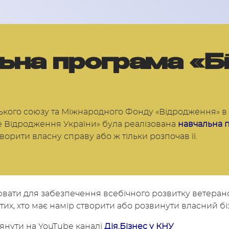
ьна програма «Б
кого союзу та Міжнародного Фонду «Відродження» в 
е Відродження України» була реалізована
навчальна п
творити власну справу або ж тільки розпочав її.
ати для забезпечення всебічного розвитку ветеран
их, хто має намір створити або розвинути власний бі
лянути на YouTube каналі
Дія.Бізнес у КНУ