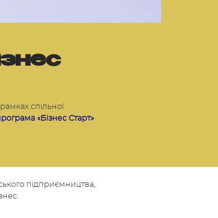
ізнес
рамках спільної
рограма «Бізнес Старт»
ського підприємництва,
знес.