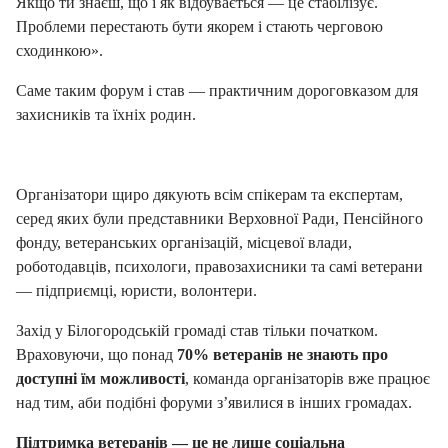
Якщо ти знаєш, що і як відбувається — це стабілізує.
Проблеми перестають бути якорем і стають черговою
сходинкою».
Саме таким форум і став — практичним дороговказом для
захисників та їхніх родин.
Організатори щиро дякують всім спікерам та експертам,
серед яких були представники Верховної Ради, Пенсійного
фонду, ветеранських організацій, місцевої влади,
роботодавців, психологи, правозахисники та самі ветерани
— підприємці, юристи, волонтери.
Захід у Білогородській громаді став тільки початком.
Враховуючи, що понад
70% ветеранів не знають про
доступні їм можливості
, команда організаторів вже працює
над тим, аби подібні форуми з’явилися в інших громадах.
Підтримка ветеранів — це не лише соціальна