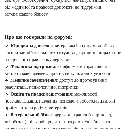
сектору. Обговорення торкнулися найактуальніших тем —
від медичної та правової допомоги до підтримки
ветеранського бізнесу.
Про що говорили на форумі:
🔹
Юридична допомога
ветеранам і родинам загиблих:
алгоритми дій у складних ситуаціях, юридичні поради при
ігноруванні прав з боку держави
🔹
Фінансова підтримка
: як оформити гарантовані
виплати максимально просто, яких помилок уникати
🔹
Медичне забезпечення
: доступ до протезування,
реабілітації, психологічної підтримки
🔹
Освіта та працевлаштування
: можливості
перекваліфікації, навчання, допомога роботодавцям, які
приймають на роботу ветеранів
🔹
Ветеранський бізнес
: державні гранти (наприклад,
«єРобота»), пільгові кредити, програми Українського
ветеранського фонду, приклади успішного підприємництва