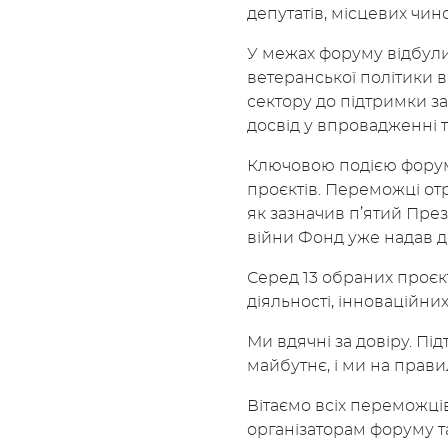
депутатів, місцевих чин
У межах форуму відбули
ветеранської політики в
сектору до підтримки зах
досвід у впровадженні та
Ключовою подією форум
проєктів. Переможці от
як зазначив п’ятий Пре
війни Фонд уже надав д
Серед 13 обраних проєкт
діяльності, інноваційни
Ми вдячні за довіру. Пі
майбутнє, і ми на прав
Вітаємо всіх переможц
організаторам форуму та