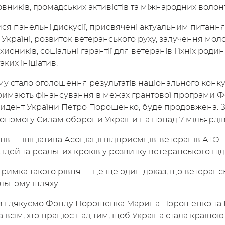
овників, громадських активістів та міжнародних волон
ся панельні дискусії, присвячені актуальним питан
 Україні, розвиток ветеранського руху, залучення мол
исників, соціальні гарантії для ветеранів і їхніх род
ких ініціатив.
у стало оголошення результатів національного конк
римають фінансування в межах грантової програми Ф
зидент України Петро Порошенко, буде продовжена. 
опомогу Силам оборони України на понад 7 мільярдів
ів — ініціатива Асоціації підприємців-ветеранів АТО.
х ідей та реальних кроків у розвитку ветеранського п
дтримка такого рівня — це ще один доказ, що ветеранс
ильному шляху.
ів і дякуємо Фонду Порошенка Марина Порошенко та
 всім, хто працює над тим, щоб Україна стала країно