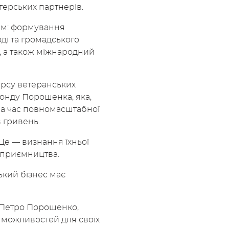
терських партнерів.
ням: формування
оді та громадського
ин, а також міжнародний
урсу ветеранських
онду Порошенка, яка,
За час повномасштабної
 гривень.
 Це — визнання їхньої
ідприємництва.
ький бізнес має
 Петро Порошенко,
ю можливостей для своїх