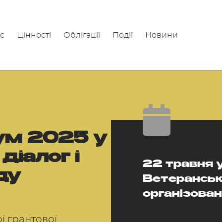
с
Цінності
Облігації
Події
Новини
ум 2025 у
діалог і
22 травня у
ду
Ветеранськ
організова
 грантової