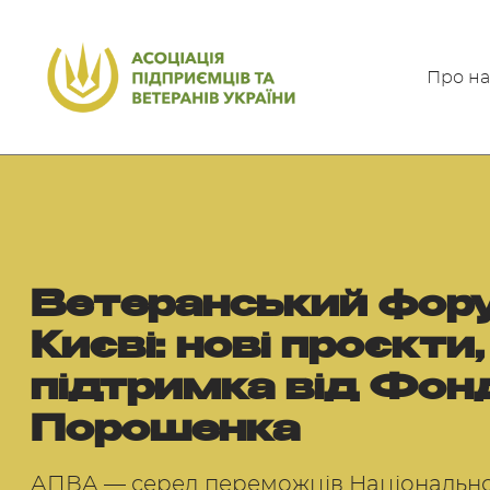
Про на
Ветеранський фор
Києві: нові проєкти, 
підтримка від Фон
Порошенка
АПВА — серед переможців Національної