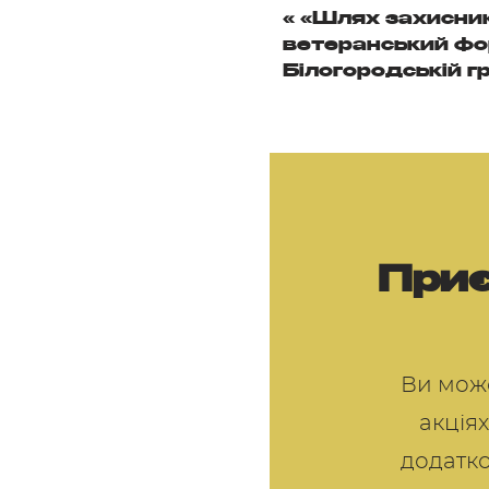
«
«Шлях захисник
ветеранський фо
Білогородській г
Приє
Ви може
акціях
додатко