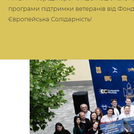
програми підтримки ветеранів від Фо
Європейська Солідарність!