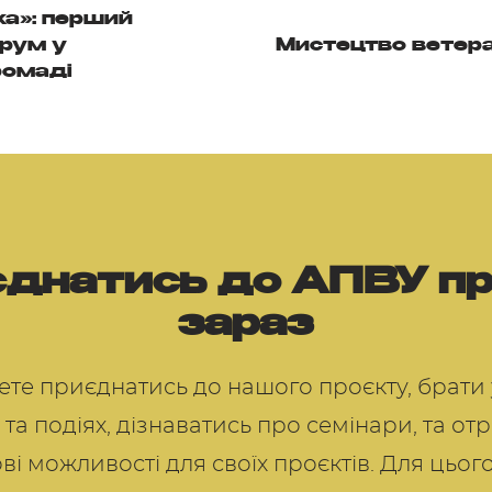
а»: перший
рум у
Мистецтво ветера
ромаді
днатись до АПВУ п
зараз
те приєднатись до нашого проєкту, брати 
 та подіях, дізнаватись про семінари, та о
ві можливості для своїх проєктів. Для цьог