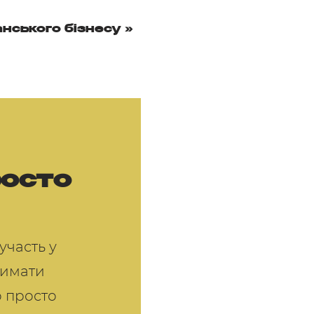
нського бізнесу
»
росто
участь у
тримати
о просто