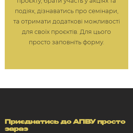
проєкту, брати участь у акціях та
подіях, дізнаватись про семінари,
та отримати додаткові можливості
для своїх проєктів. Для цього
просто заповніть форму.
Приєднатись до АПВУ просто
зараз