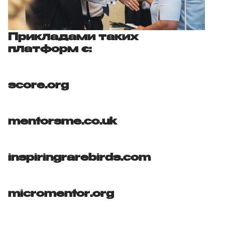
Прикладами таких
платформ є:
score.org
mentorsme.co.uk
inspiringrarebirds.com
micromentor.org