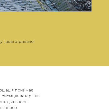
 і довготривалої
оціація приймає
дприємців-ветеранів
нь діяльності:
ння щодо