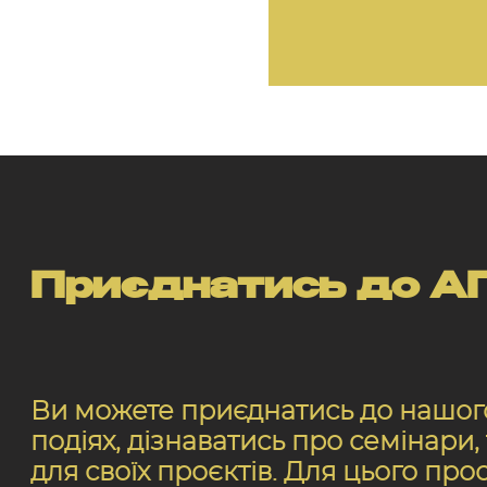
Приєднатись до АП
Ви можете приєднатись до нашого 
подіях, дізнаватись про семінари
для своїх проєктів. Для цього про