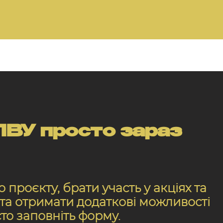
ВУ просто зараз
проєкту, брати участь у акціях та
, та отримати додаткові можливості
сто заповніть форму.