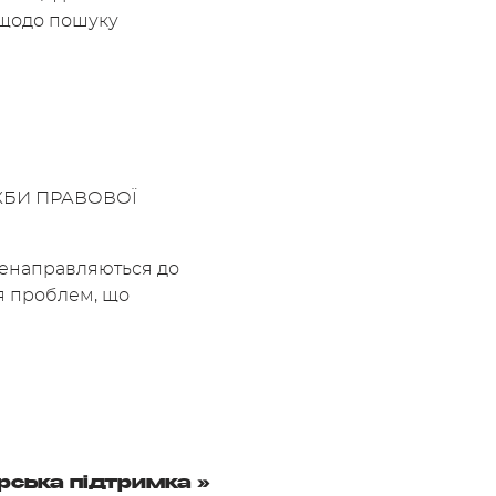
 щодо пошуку
УЖБИ ПРАВОВОЇ
ренаправляються до
ня проблем, що
рська підтримка
»