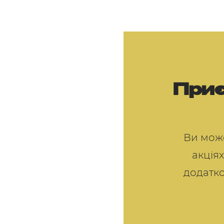
Приє
Ви може
акціях
додатко