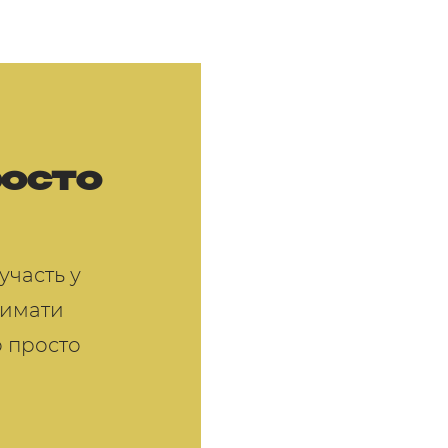
росто
участь у
тримати
о просто