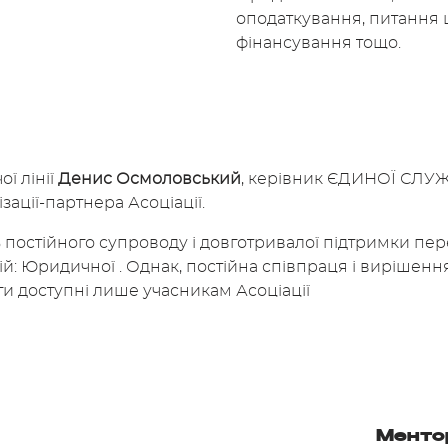
оподаткування, питання
фінансування тощо.
ї лінії
Денис Осмоловський
, керівник ЄДИНОЇ СЛ
ації-партнера Асоціації.
 постійного супроводу і довготривалої підтримки пе
ій: Юридичної . Однак, постійна співпраця і вирішен
ги доступні лише учасникам Асоціації
Менто