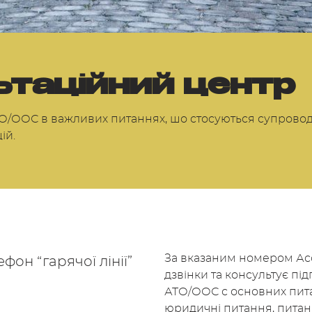
ьтаційний центр
О/ООС в важливих питаннях, шо стосуються супроводу
ій.
За вказаним номером Ас
лефон “гарячої лінії”
дзвінки та консультує пі
АТО/ООС с основних пита
юридичні питання, пита