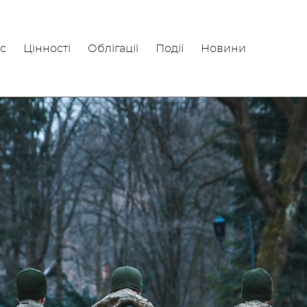
с
Цінності
Облігації
Події
Новини