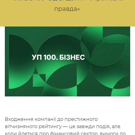
правда».
Входження компанії до престижного
вітчизняного рейтингу — це завжди подія, але
коли йдеться про фінансовий сектор, вимоги до