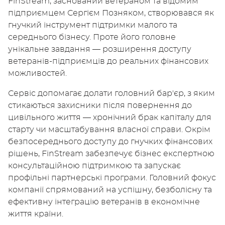
FinStream, заснований ветераном та відомим
підприємцем Сергієм Позняком, створювався як
гнучкий інструмент підтримки малого та
середнього бізнесу. Проте його головне
унікальне завдання — розширення доступу
ветеранів-підприємців до реальних фінансових
можливостей.
Сервіс допомагає долати головний бар'єр, з яким
стикаються захисники після повернення до
цивільного життя — хронічний брак капіталу для
старту чи масштабування власної справи. Окрім
безпосереднього доступу до гнучких фінансових
рішень, FinStream забезпечує бізнес експертною
консультаційною підтримкою та запускає
профільні партнерські програми. Головний фокус
компанії спрямований на успішну, безболісну та
ефективну інтеграцію ветеранів в економічне
життя країни.