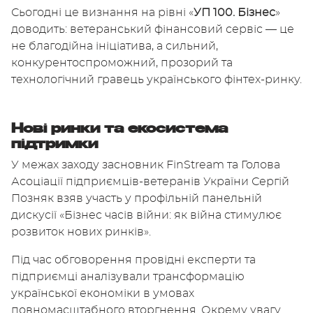
Сьогодні це визнання на рівні «
УП 100. Бізнес
»
доводить: ветеранський фінансовий сервіс — це
не благодійна ініціатива, а сильний,
конкурентоспроможний, прозорий та
технологічний гравець українського фінтех-ринку.
Нові ринки та екосистема
підтримки
У межах заходу засновник FinStream та Голова
Асоціації підприємців-ветеранів України Сергій
Позняк взяв участь у профільній панельній
дискусії «Бізнес часів війни: як війна стимулює
розвиток нових ринків».
Під час обговорення провідні експерти та
підприємці аналізували трансформацію
української економіки в умовах
повномасштабного вторгнення. Окрему увагу