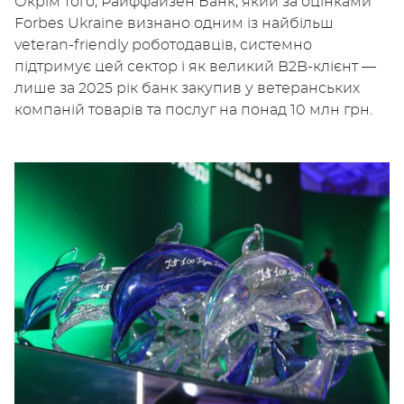
Окрім того, Райффайзен Банк, який за оцінками
Forbes Ukraine визнано одним із найбільш
veteran-friendly роботодавців, системно
підтримує цей сектор і як великий B2B-клієнт —
лише за 2025 рік банк закупив у ветеранських
компаній товарів та послуг на понад 10 млн грн.