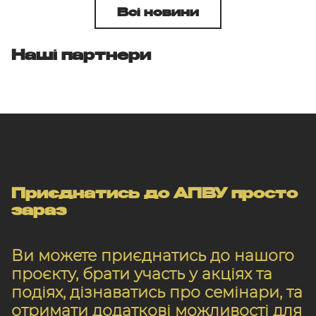
Всі новини
Наші партнери
Приєднатись до АПВУ просто
зараз
Ви можете приєднатись до нашого
проєкту, брати участь у акціях та
подіях, дізнаватись про семінари, та
отримати додаткові можливості для